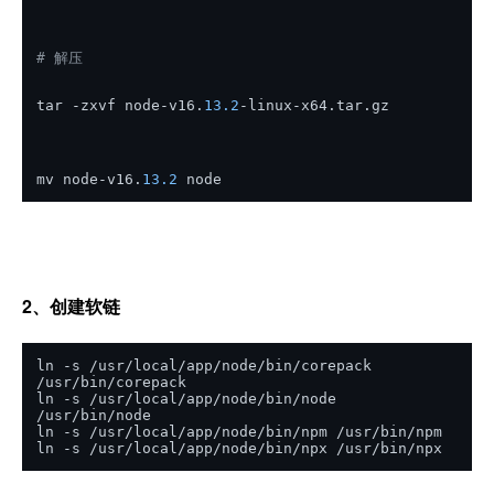
# 解压
tar -zxvf node-v16.
13.2
-linux-x64.tar.gz
mv node-v16.
13.2
 node
2、创建软链
ln -s /usr/local/app/node/bin/corepack 
/usr/bin/corepack

ln -s /usr/local/app/node/bin/node 
/usr/bin/node

ln -s /usr/local/app/node/bin/npm /usr/bin/npm

ln -s /usr/local/app/node/bin/npx /usr/bin/npx