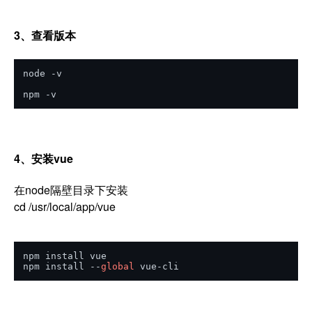
3、查看版本
node -v

npm -v
4、安装vue
在node隔壁目录下安装
cd /usr/local/app/vue
npm install vue

npm install --
global
 vue-cli