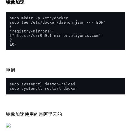
镜像加速
sudo mkdir -p /etc/docker

sudo tee /etc/docker/daemon.json <<-'EOF'

{

"registry-mirrors": 
["https://crr9h9tt.mirror.aliyuncs.com"]

}

EOF
重启
sudo systemctl daemon-reload

sudo systemctl restart docker
镜像加速使用的是阿里云的